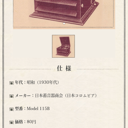
仕様
年代：
昭和（1930年代）
メーカー：
日本蓄音器商会（日本コロムビア）
型番：
Model 115B
価格：
80円