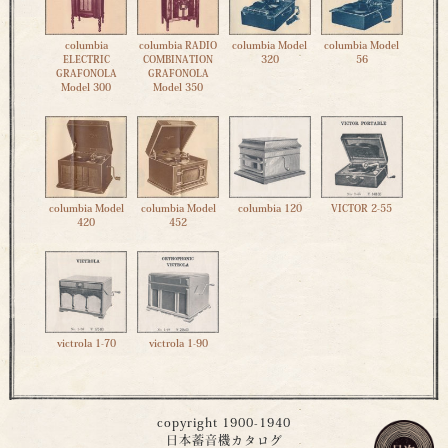
columbia
columbia RADIO
columbia Model
columbia Model
ELECTRIC
COMBINATION
320
56
GRAFONOLA
GRAFONOLA
Model 300
Model 350
columbia Model
columbia Model
columbia 120
VICTOR 2-55
420
452
victrola 1-70
victrola 1-90
copyright 1900-1940
日本蓄音機カタログ