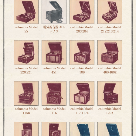
columbia Model
電気蓄音器 エレ
columbia Model
columbia Model
55
ホノラ
203,204
212,213,214
columbia Model
columbia Model
columbia Model
columbia Model
220,221
451
109
460,460E
columbia Model
columbia Model
columbia Model
columbia Model
115B
116
117,117E
122A