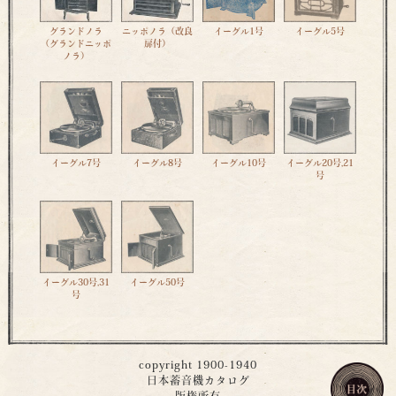
グランドノラ
ニッポノラ（改良
イーグル1号
イーグル5号
（グランドニッポ
扉付）
ノラ）
イーグル7号
イーグル8号
イーグル10号
イーグル20号,21
号
イーグル30号,31
イーグル50号
号
copyright 1900-1940
日本蓄音機カタログ