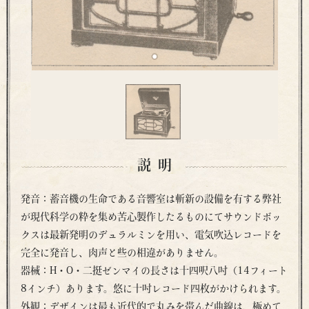
説明
発音：蓄音機の生命である音響室は斬新の設備を有する弊社
が現代科学の粋を集め苦心製作したるものにてサウンドボッ
クスは最新発明のデュラルミンを用い、電気吹込レコードを
完全に発音し、肉声と些の相違がありません。
器械：H・O・二挺ゼンマイの長さは十四呎八吋（14フィート
8インチ）あります。悠に十吋レコード四枚がかけられます。
外観：デザインは最も近代的で丸みを帯んだ曲線は、極めて