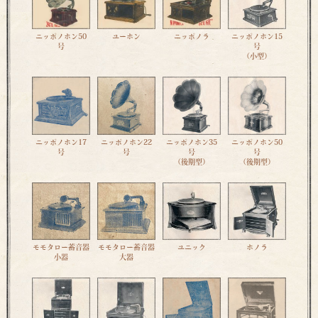
ニッポノホン50
ユーホン
ニッポノラ
ニッポノホン15
号
号
（小型）
ニッポノホン17
ニッポノホン22
ニッポノホン35
ニッポノホン50
号
号
号
号
（後期型）
（後期型）
モモタロー蓄音器
モモタロー蓄音器
ユニック
ホノラ
小器
大器