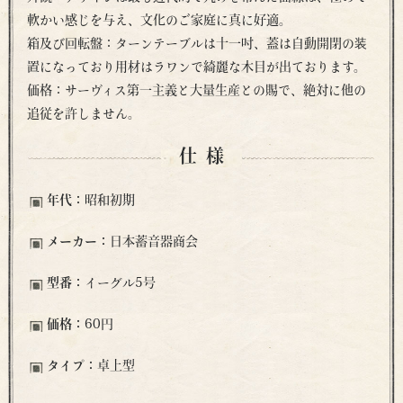
軟かい感じを与え、文化のご家庭に真に好適。
箱及び回転盤：ターンテーブルは十一吋、蓋は自動開閉の装
置になっており用材はラワンで綺麗な木目が出ております。
価格：サーヴィス第一主義と大量生産との賜で、絶対に他の
追従を許しません。
仕様
年代：
昭和初期
メーカー：
日本蓄音器商会
型番：
イーグル5号
価格：
60円
タイプ：
卓上型