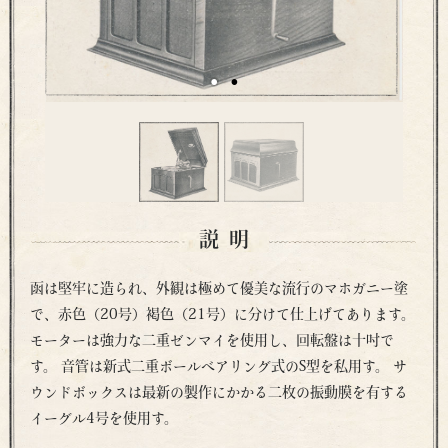
説明
函は堅牢に造られ、外観は極めて優美な流行のマホガニー塗
で、赤色（20号）褐色（21号）に分けて仕上げてあります。
モーターは強力な二重ゼンマイを使用し、回転盤は十吋で
す。 音管は新式二重ボールベアリング式のS型を私用す。 サ
ウンドボックスは最新の製作にかかる二枚の振動膜を有する
イーグル4号を使用す。