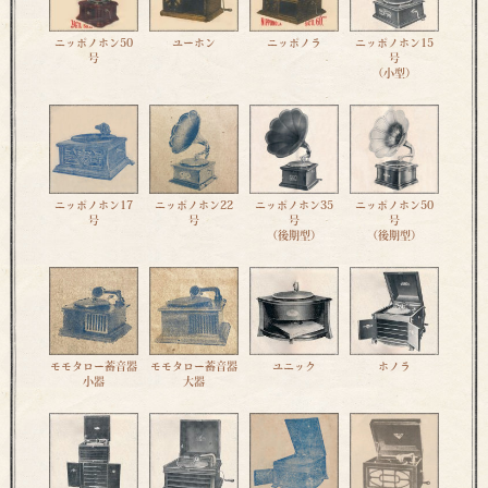
ニッポノホン50
ユーホン
ニッポノラ
ニッポノホン15
号
号
（小型）
ニッポノホン17
ニッポノホン22
ニッポノホン35
ニッポノホン50
号
号
号
号
（後期型）
（後期型）
モモタロー蓄音器
モモタロー蓄音器
ユニック
ホノラ
小器
大器