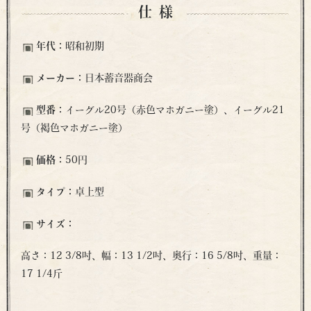
仕様
年代：
昭和初期
メーカー：
日本蓄音器商会
型番：
イーグル20号（赤色マホガニー塗）、イーグル21
号（褐色マホガニー塗）
価格：
50円
タイプ：
卓上型
サイズ：
高さ：12 3/8吋、幅：13 1/2吋、奥行：16 5/8吋、重量：
17 1/4斤