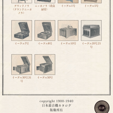
グランドノラ
ニッポノラ（改良
イーグル1号
イーグル5号
（グランドニッポ
扉付）
ノラ）
イーグル7号
イーグル8号
イーグル10号
イーグル20号,21
号
イーグル30号,31
イーグル50号
号
copyright 1900-1940
日本蓄音機カタログ
版権所有