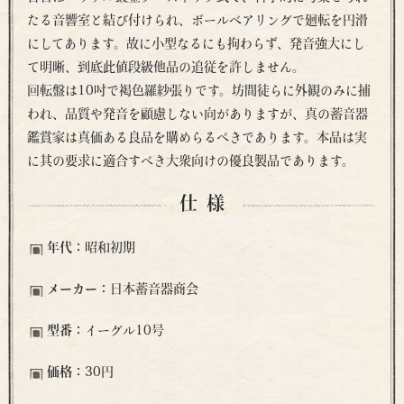
たる音響室と結び付けられ、ボールベアリングで廻転を円滑
にしてあります。故に小型なるにも拘わらず、発音強大にし
て明晰、到底此値段級他品の追従を許しません。
回転盤は10吋で褐色羅紗張りです。坊間徒らに外観のみに捕
われ、品質や発音を顧慮しない向がありますが、真の蓄音器
鑑賞家は真価ある良品を購めらるべきであります。本品は実
に其の要求に適合すべき大衆向けの優良製品であります。
仕様
年代：
昭和初期
メーカー：
日本蓄音器商会
型番：
イーグル10号
価格：
30円