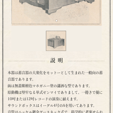
説明
本器は蓄音器の大衆化をモットーとして生まれた一般向の蓄
音器であります。
函は無蓋紫檀色マホガニー塗の瀟洒な型であります。
原動機は堅牢なる単式ゼンマイでありまして、一捲きで優に
10吋または12吋レコードの演奏に耐えます。
サウンドボックスはイーグル4号のAを用いてあります。
音管はニッケル鍍金グースネック式で、科学的に考案せられ