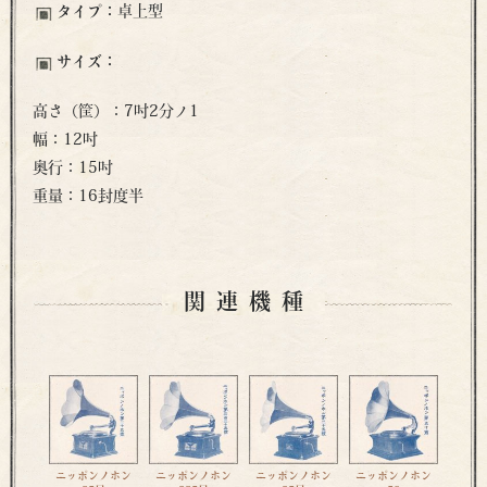
タイプ：
卓上型
サイズ：
高さ（筐）：7吋2分ノ1
幅：12吋
奥行：15吋
重量：16封度半
関連機種
ニッポンノホン
ニッポンノホン
ニッポンノホン
ニッポンノホン