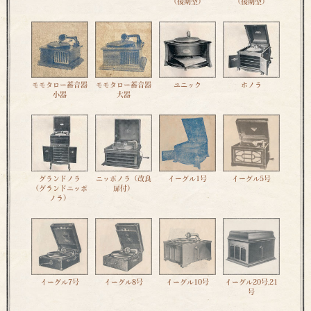
（後期型）
（後期型）
モモタロー蓄音器
モモタロー蓄音器
ユニック
ホノラ
小器
大器
グランドノラ
ニッポノラ（改良
イーグル1号
イーグル5号
（グランドニッポ
扉付）
ノラ）
イーグル7号
イーグル8号
イーグル10号
イーグル20号,21
号