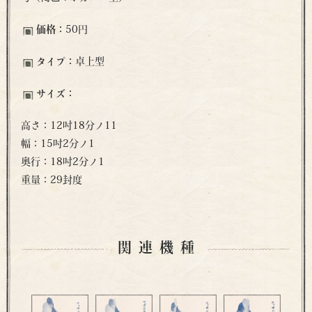
価格：
50円
タイプ：
卓上型
サイズ：
高さ：12吋18分ノ11
幅：15吋2分ノ1
奥行：18吋2分ノ1
重量：29封度
関連機種