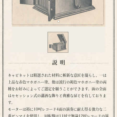
説明
キャビネットは精選された材料に斬新な意匠を凝らし、一は
上品な赤色マホガニー塗、他は流行の褐色マホガニー塗の両
種をお好みによってご選定を願うことができます。函の全面
はセセッション式の瀟洒な飾りと典雅な扉とを有しておりま
す。
モーターは裕に10吋レコード4面の演奏に耐え得る強力な二
重ゼンマイを使用し、回転盤は11吋で無論12吋レコードの演