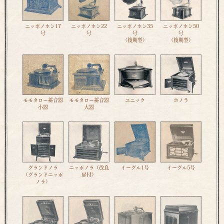
ニッポノホン17
ニッポノホン22
ニッポノホン35
ニッポノホン50
号
号
号
号
（後期型）
（後期型）
モモタロー蓄音器
モモタロー蓄音器
ユニック
ホノラ
小器
大器
グランドノラ
ニッポノラ（改良
イーグル1号
イーグル5号
（グランドニッポ
扉付）
ノラ）