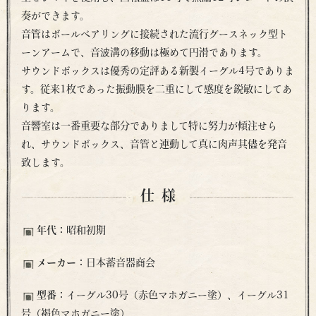
奏ができます。
音管はボールベアリングに接続された流行グースネック型ト
ーンアームで、音波溝の移動は極めて円滑であります。
サウンドボックスは優秀の定評ある新製イーグル4号でありま
す。従来1枚であった振動膜を二重にして感度を鋭敏にしてあ
ります。
音響室は一番重要な部分でありまして特に努力が傾注せら
れ、サウンドボックス、音管と連動して真に肉声其儘を発音
致します。
仕様
年代：
昭和初期
メーカー：
日本蓄音器商会
型番：
イーグル30号（赤色マホガニー塗）、イーグル31
号（褐色マホガニー塗）