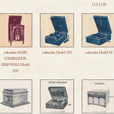
117,117E
columbia RADIO
columbia Model 320
columbia Model 56
COMBINATION
GRAFONOLA Model
350