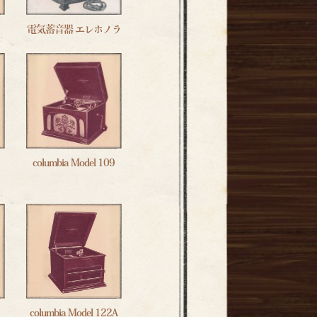
電気蓄音器 エレホノラ
columbia Model 109
columbia Model 122A