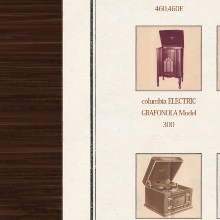
460,460E
columbia ELECTRIC
GRAFONOLA Model
300