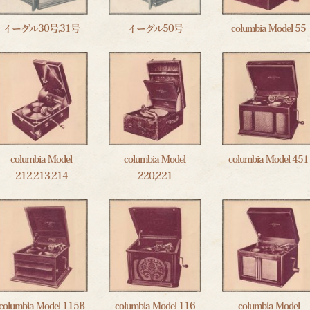
イーグル30号,31号
イーグル50号
columbia Model 55
columbia Model
columbia Model
columbia Model 451
212,213,214
220,221
columbia Model 115B
columbia Model 116
columbia Model