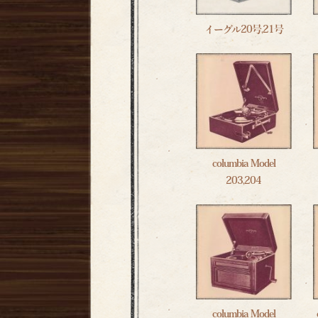
イーグル20号,21号
columbia Model
203,204
columbia Model