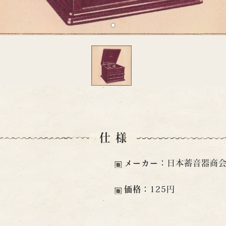
仕様
）
メーカー：
日本蓄音器商
価格：
125円