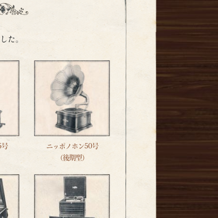
した。
5号
ニッポノホン50号
（後期型）