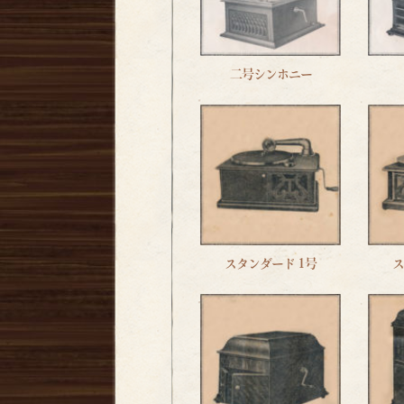
二号シンホニー
スタンダード 1号
ス