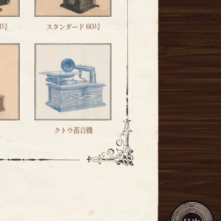
I号
スタンダード 60号
クトウ蓄音機