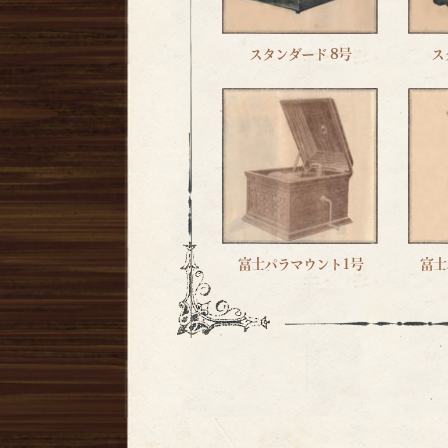
スタンダード 8号
ス
富士パラマウント1号
富士