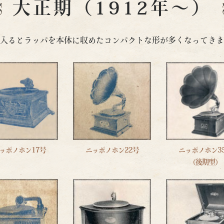
大正期（1912年〜）
入るとラッパを本体に収めたコンパクトな形が多くなってきま
ッポノホン17号
ニッポノホン22号
ニッポノホン3
（後期型）