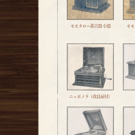
モモタロー蓄音器 小器
モモ
ニッポノラ（改良扉付）