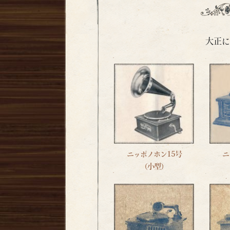
大正に
ニッポノホン15号
ニ
（小型）