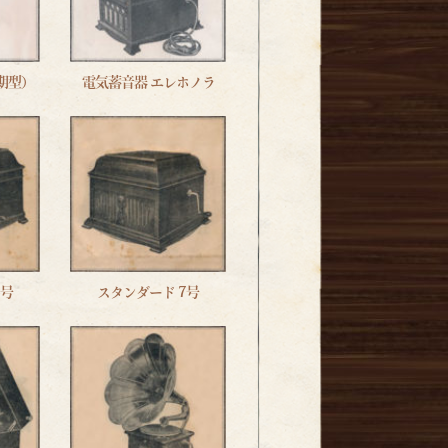
期型）
電気蓄音器 エレホノラ
6号
スタンダード 7号