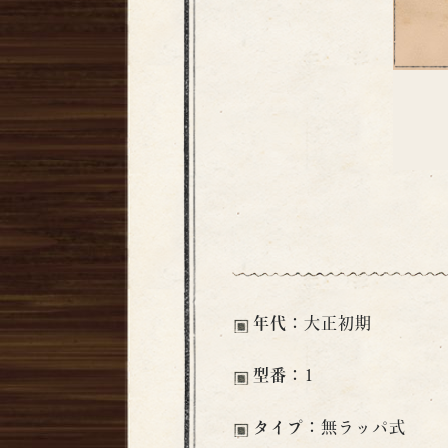
年代：
大正初期
型番：
1
タイプ：
無ラッパ式