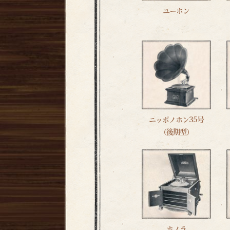
ユーホン
ニッポノホン35号
（後期型）
ホノラ