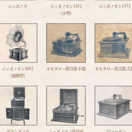
ニッポノラ
ニッポノホン15号
ニッポノホン17号
（小型）
ニッポノホン50号
モモタロー蓄音器 小器
モモタロー蓄音器 大
（後期型）
グランドノラ
ニッポノラ（改良扉
二号ユーホン