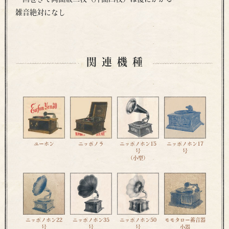
雑音絶対になし
関連機種
ユーホン
ニッポノラ
ニッポノホン15
ニッポノホン17
号
号
（小型）
ニッポノホン22
ニッポノホン35
ニッポノホン50
モモタロー蓄音器
号
号
号
小器