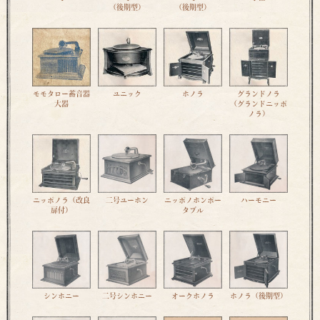
（後期型）
（後期型）
モモタロー蓄音器
ユニック
ホノラ
グランドノラ
大器
（グランドニッポ
ノラ）
ニッポノラ（改良
二号ユーホン
ニッポノホンポー
ハーモニー
扉付）
タブル
シンホニー
二号シンホニー
オークホノラ
ホノラ（後期型）