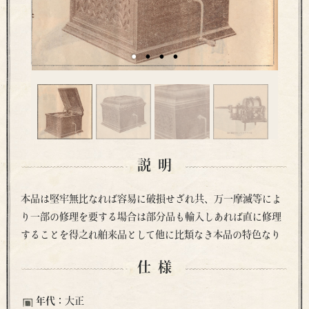
説明
本品は堅牢無比なれば容易に破損せざれ共、万一摩滅等によ
り一部の修理を要する場合は部分品も輸入しあれば直に修理
することを得之れ舶来品として他に比類なき本品の特色なり
仕様
年代：
大正