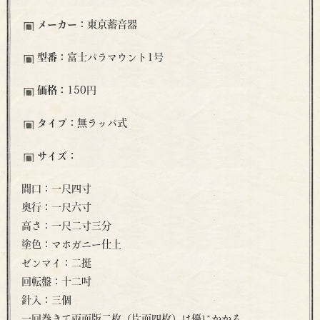
メーカー：
東京蓄音器
型番：
富士パラマウント1号
価格：
150円
タイプ：
無ラッパ式
サイズ：
間口：一尺四寸
奥行：一尺六寸
高さ：一尺二寸三分
塗色：マホガニー仕上
ゼンマイ：二挺
回転盤：十二吋
針入：三個
一回巻きて両面版二枚（片面四枚）は優にかかる