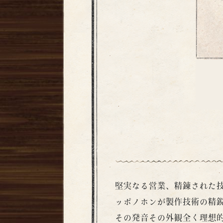
堅実なる営業、精錬された
ッポノホンが製作技術の精
その発音その外観全く理想