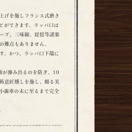
上げを施しフランス式磨き
とができます。ラッパ口は
ープ、三味線、琵琶等諸楽
の難点もありません。
す。かつ、ラッパ口下端に
油が滲み出るのを防ぎ、10
術意匠燻しを施し、頗る美
小歯車の末に至るまで完全
。