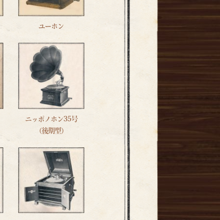
ユーホン
ニッポノホン35号
（後期型）