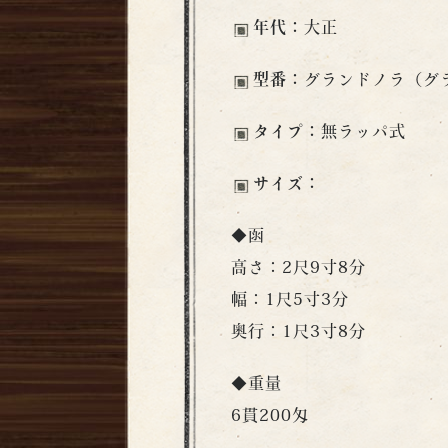
年代：
大正
型番：
グランドノラ（グ
タイプ：
無ラッパ式
サイズ：
◆函
高さ：2尺9寸8分
幅：1尺5寸3分
奥行：1尺3寸8分
◆重量
6貫200匁