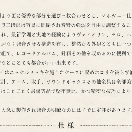
剤より更に優秀な部分を選び三枚合わせとし、マホガニー仕
改良三段扉は容易に開閉され音響の強弱を自由に調整するこ
され、最新学理と実地の経験によりヴァイオリン、セロ、ハ
う居なく発音させる構造を有し、整然たる外観とともに一つ
仕組で、レコードアルバム、針箱その他を収めるのに便利で
習などにとても都合がいい出来です。
イはニッケルメッキを施したケースに収めホコリを被らず
度計、アーム、取手、サウンドボックスその他金具は全部美
材はことごとく最優等品で堅牢無比、かつ精密な技巧により
て入念に製作され発音の明瞭なのにはすでに定評があります
仕様