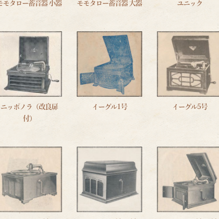
モモタロー蓄音器 小器
モモタロー蓄音器 大器
ユニック
ニッポノラ（改良扉
イーグル1号
イーグル5号
付）