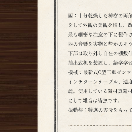
函：十分乾燥した樟樹の両
をして外観の美観を増し、
最も細密な注意の下に製作
器の音響を実物と些かのそ
下部は取り外し自在の棚敷
抽出式机を装置し、語学学
機械：最新式C型三重ゼンマ
インチターンテーブル、速
麗。使用している鋼材真鍮
にして雑音は皆無です。
振動盤：特選の雲母をもっ