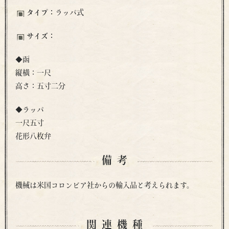
タイプ：
ラッパ式
サイズ：
◆函
縦横：一尺
高さ：五寸二分
◆ラッパ
一尺五寸
花形八枚弁
備考
機械は米国コロンビア社からの輸入品と考えられます。
関連機種