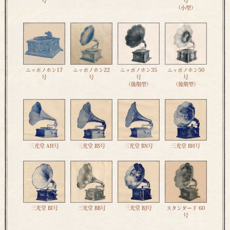
号
号
（小型）
ニッポノホン17
ニッポノホン22
ニッポノホン35
ニッポノホン50
号
号
号
号
（後期型）
（後期型）
三光堂 AH号
三光堂 BS号
三光堂 BN号
三光堂 BH号
三光堂 BI号
三光堂 BB号
三光堂 BJ号
スタンダード 60
号