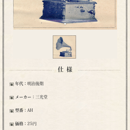
仕様
年代：
明治後期
メーカー：
三光堂
型番：
AH
価格：
25円