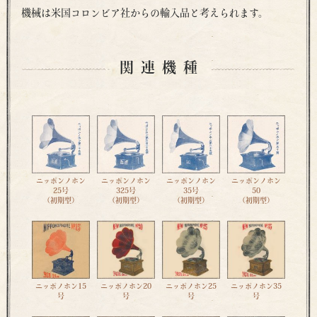
機械は米国コロンビア社からの輸入品と考えられます。
関連機種
ニッポンノホン
ニッポンノホン
ニッポンノホン
ニッポンノホン
25号
325号
35号
50
（初期型）
（初期型）
（初期型）
（初期型）
ニッポノホン15
ニッポノホン20
ニッポノホン25
ニッポノホン35
号
号
号
号