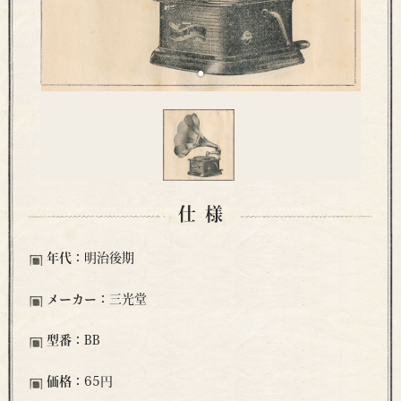
仕様
年代：
明治後期
メーカー：
三光堂
型番：
BB
価格：
65円