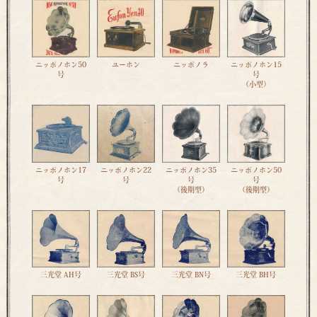
ニッポノホン50
ユーホン
ニッポノラ
ニッポノホン15
号
号
（小型）
ニッポノホン17
ニッポノホン22
ニッポノホン35
ニッポノホン50
号
号
号
号
（後期型）
（後期型）
三光堂 AH号
三光堂 BS号
三光堂 BN号
三光堂 BH号