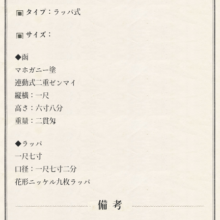
タイプ：
ラッパ式
サイズ：
◆函
マホガニー塗
連動式二重ゼンマイ
縦横：一尺
高さ：六寸八分
重量：二貫匁
◆ラッパ
一尺七寸
口径：一尺七寸二分
花形ニッケル九枚ラッパ
備考