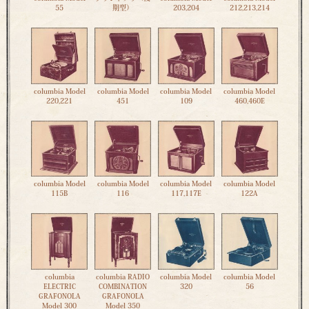
55
期型）
203,204
212,213,214
columbia Model
columbia Model
columbia Model
columbia Model
220,221
451
109
460,460E
columbia Model
columbia Model
columbia Model
columbia Model
115B
116
117,117E
122A
columbia
columbia RADIO
columbia Model
columbia Model
ELECTRIC
COMBINATION
320
56
GRAFONOLA
GRAFONOLA
Model 300
Model 350