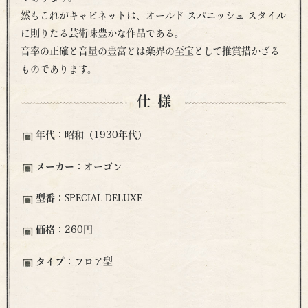
然もこれがキャビネットは、オールド スパニッシュ スタイル
に則りたる芸術味豊かな作品である。
音率の正確と音量の豊富とは楽界の至宝として推賞措かざる
ものであります。
仕様
年代：
昭和（1930年代）
メーカー：
オーゴン
型番：
SPECIAL DELUXE
価格：
260円
タイプ：
フロア型