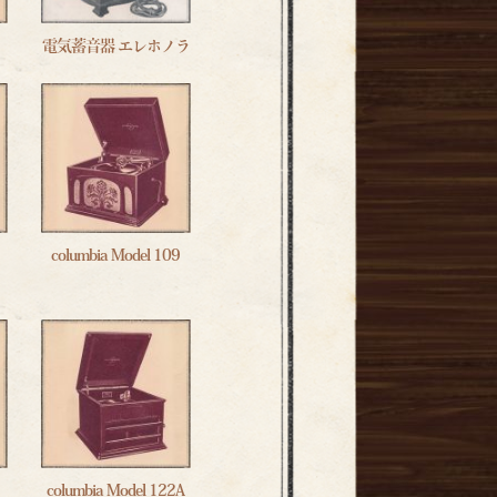
電気蓄音器 エレホノラ
columbia Model 109
columbia Model 122A