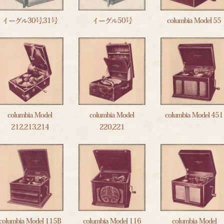
イーグル30号,31号
イーグル50号
columbia Model 55
columbia Model
columbia Model
columbia Model 451
212,213,214
220,221
columbia Model 115B
columbia Model 116
columbia Model