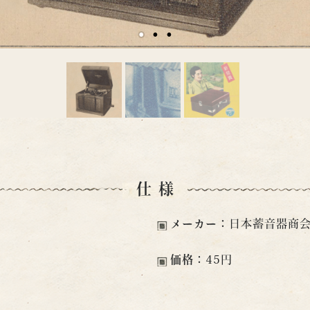
仕様
）
メーカー：
日本蓄音器商
価格：
45円