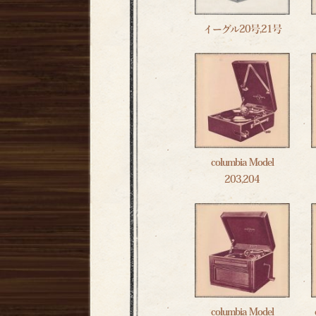
イーグル20号,21号
columbia Model
203,204
columbia Model