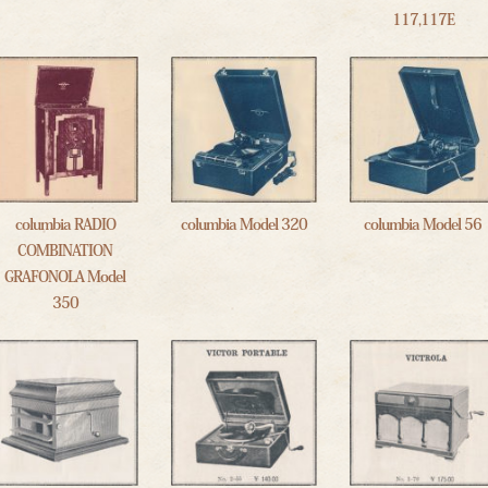
117,117E
columbia RADIO
columbia Model 320
columbia Model 56
COMBINATION
GRAFONOLA Model
350