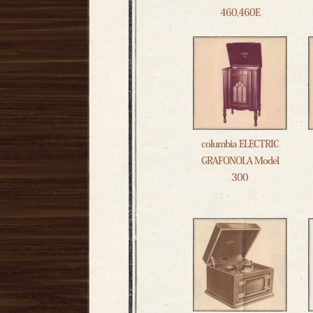
460,460E
columbia ELECTRIC
GRAFONOLA Model
300