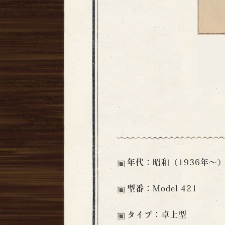
年代：
昭和（1936年〜
型番：
Model 421
タイプ：
卓上型