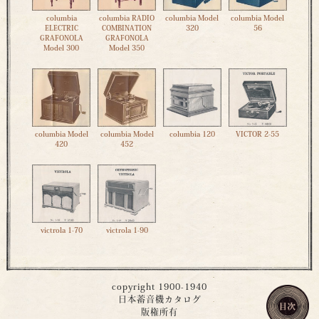
columbia
columbia RADIO
columbia Model
columbia Model
ELECTRIC
COMBINATION
320
56
GRAFONOLA
GRAFONOLA
Model 300
Model 350
columbia Model
columbia Model
columbia 120
VICTOR 2-55
420
452
victrola 1-70
victrola 1-90
copyright 1900-1940
日本蓄音機カタログ
版権所有