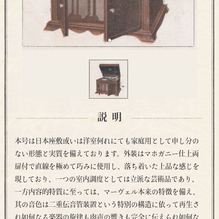
説明
本号は日本座敷或いは洋室何れにても家庭用として申し分の
ない形態と実質を備えております。外装はマホガニー仕上両
扉付で直線を極めて巧みに使用し、落ち着いた上品な感じを
現しており、一つの室内調度としては立派な芸術品であり、
一方内容的特質に至っては、マーヴェル本来の特徴を備え、
其の音色は二重伝音管装置という特別の構造に依って再生さ
れ如何なる楽器の旋律も肉声の響きも完全に伝えられ如何な