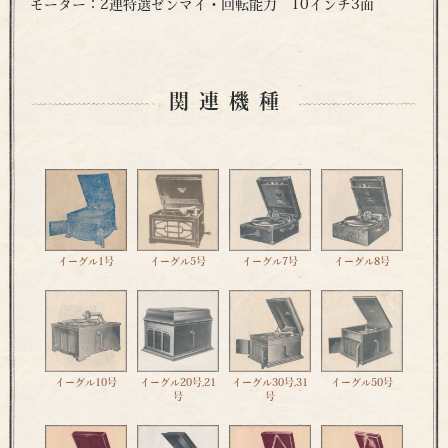
モーター：2連特選ゼンマイ・回転能力 10インチ3面
関連機種
イーグル1号
イーグル5号
イーグル7号
イーグル8号
イーグル10号
イーグル20号,21
イーグル30号,31
イーグル50号
号
号