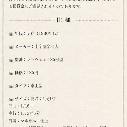
る鑑賞家もご満足されるものであります。
仕様
年代：
昭和（1930年代）
メーカー：
十字屋楽器店
型番：
マーヴェル 125号型
価格：
125円
タイプ：
卓上型
サイズ：
高さ：1尺4寸
間口：1尺6寸
奥行：1尺3寸5分
外装：マホガニー仕上