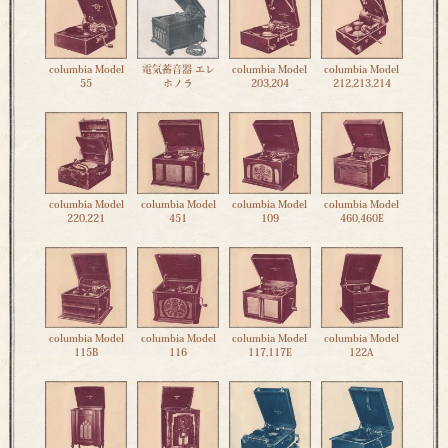
columbia Model
電気蓄音器 エレ
columbia Model
columbia Model
55
ホノラ
203,204
212,213,214
columbia Model
columbia Model
columbia Model
columbia Model
220,221
451
109
460,460E
columbia Model
columbia Model
columbia Model
columbia Model
115B
116
117,117E
122A