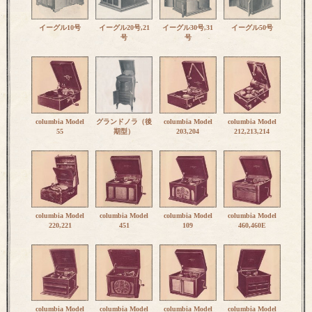
イーグル10号
イーグル20号,21
イーグル30号,31
イーグル50号
号
号
columbia Model
グランドノラ（後
columbia Model
columbia Model
55
期型）
203,204
212,213,214
columbia Model
columbia Model
columbia Model
columbia Model
220,221
451
109
460,460E
columbia Model
columbia Model
columbia Model
columbia Model