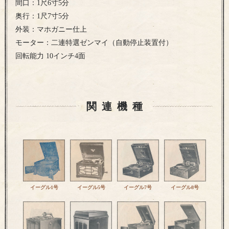
間口：1尺6寸5分
奥行：1尺7寸5分
外装：マホガニー仕上
モーター：二連特選ゼンマイ（自動停止装置付）
回転能力 10インチ4面
関連機種
イーグル1号
イーグル5号
イーグル7号
イーグル8号