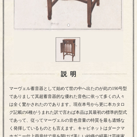
説明
マーヴェル蓄音器として始めて世の中へ出たのが此の190号型
でありまして其超蓄音器的な優れた音色に依って多くの人々
は全く驚かされたのであります。現在本号から更に本カタロ
グ記載の6種がうまれた訳で言わば本品は其最初の標準的型式
であって、従ってマーヴェルの音色音量の特質を最も遺憾な
く発揮しているものとも言えます。キャビネットはダークマ
ホガニー仕上両扉付で扉を開けば美しい紗織の絹幕は芸術家