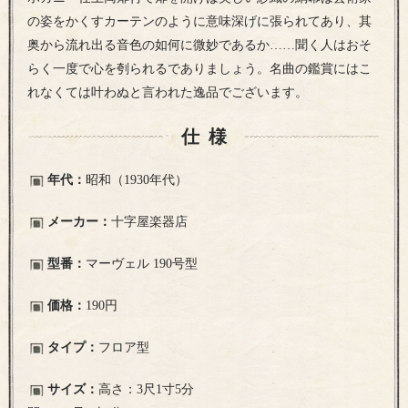
の姿をかくすカーテンのように意味深げに張られてあり、其
奥から流れ出る音色の如何に微妙であるか……聞く人はおそ
らく一度で心を刳られるでありましょう。名曲の鑑賞にはこ
れなくては叶わぬと言われた逸品でございます。
仕様
年代：
昭和（1930年代）
メーカー：
十字屋楽器店
型番：
マーヴェル 190号型
価格：
190円
タイプ：
フロア型
サイズ：
高さ：3尺1寸5分