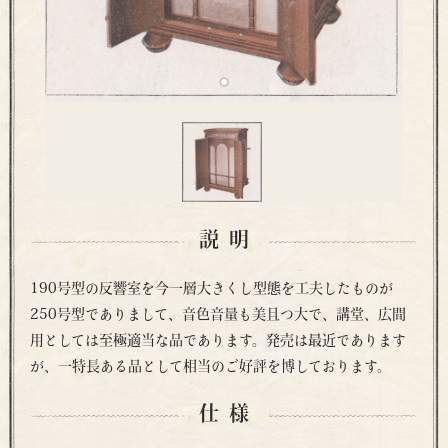
説明
190号型の反響室を今一層大きくし型態を工夫したものが
250号型でありまして、音色音量も美且つ大で、講堂、広間
用としては至極適当な品であります。発売は最近であります
が、一特長ある品として相当のご好評を博しております。
仕様