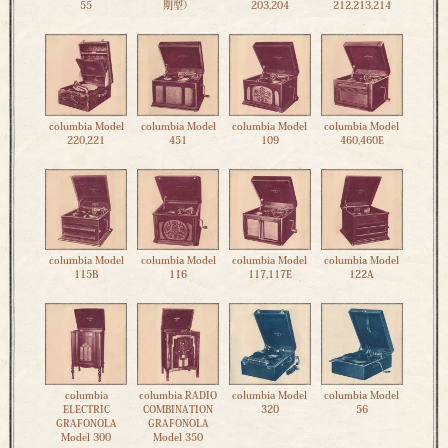
55
期型）
203,204
212,213,214
columbia Model
columbia Model
columbia Model
columbia Model
220,221
451
109
460,460E
columbia Model
columbia Model
columbia Model
columbia Model
115B
116
117,117E
122A
columbia
columbia RADIO
columbia Model
columbia Model
ELECTRIC
COMBINATION
320
56
GRAFONOLA
GRAFONOLA
Model 300
Model 350