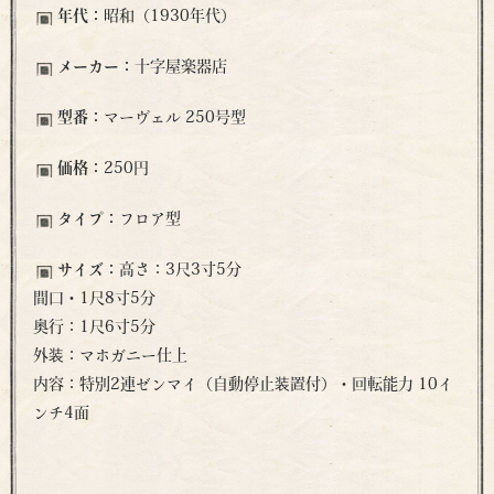
年代：
昭和（1930年代）
メーカー：
十字屋楽器店
型番：
マーヴェル 250号型
価格：
250円
タイプ：
フロア型
サイズ：
高さ：3尺3寸5分
間口・1尺8寸5分
奥行：1尺6寸5分
外装：マホガニー仕上
内容：特別2連ゼンマイ（自動停止装置付）・回転能力 10イ
ンチ4面