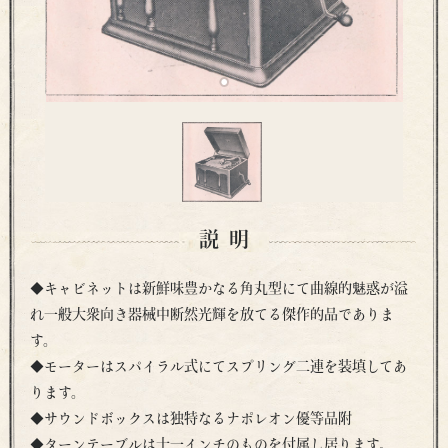
説明
◆キャビネットは新鮮味豊かなる角丸型にて曲線的魅惑が溢
れ一般大衆向き器械中断然光輝を放てる傑作的品でありま
す。
◆モーターはスパイラル式にてスプリング二連を装填してあ
ります。
◆サウンドボックスは独特なるナポレオン優等品附
◆ターンテーブルは十一インチのものを付属し居ります。