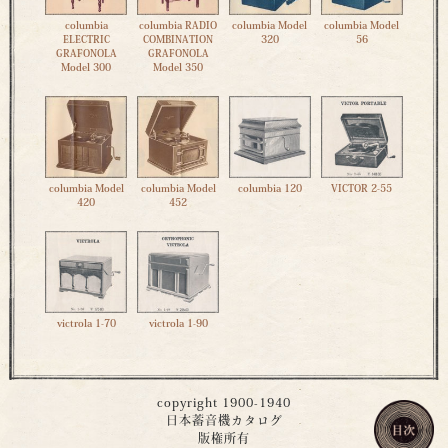
columbia
columbia RADIO
columbia Model
columbia Model
ELECTRIC
COMBINATION
320
56
GRAFONOLA
GRAFONOLA
Model 300
Model 350
columbia Model
columbia Model
columbia 120
VICTOR 2-55
420
452
victrola 1-70
victrola 1-90
copyright 1900-1940
日本蓄音機カタログ
版権所有