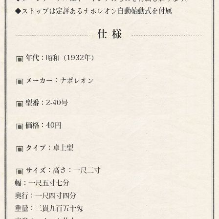
◆ストップは定評あるナポレオン自動始動式を付属
仕様
年代：
昭和（1932年）
メーカー：
ナポレオン
型番：
2-40号
価格：
40円
タイプ：
卓上型
サイズ：
高さ：一尺二寸
幅：一尺五寸七分
奥行：一尺四寸四分
重量：三貫九百五十匁