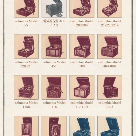
columbia Model
電気蓄音器 エレ
columbia Model
columbia Model
55
ホノラ
203,204
212,213,214
columbia Model
columbia Model
columbia Model
columbia Model
220,221
451
109
460,460E
columbia Model
columbia Model
columbia Model
columbia Model
115B
116
117,117E
122A