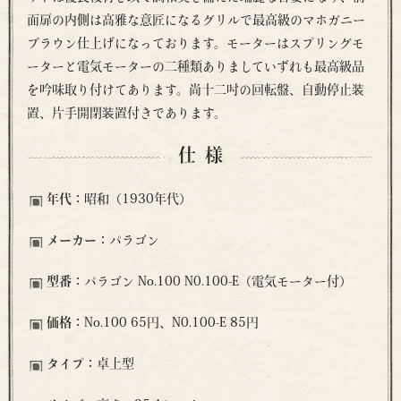
面扉の内側は高雅な意匠になるグリルで最高級のマホガニー
ブラウン仕上げになっております。モーターはスプリングモ
ーターと電気モーターの二種類ありましていずれも最高級品
を吟味取り付けてあります。尚十二吋の回転盤、自動停止装
置、片手開閉装置付きであります。
仕様
年代：
昭和（1930年代）
メーカー：
パラゴン
型番：
パラゴン No.100 N0.100-E（電気モーター付）
価格：
No.100 65円、N0.100-E 85円
タイプ：
卓上型