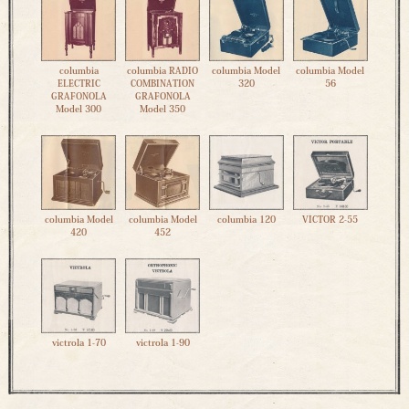
columbia
columbia RADIO
columbia Model
columbia Model
ELECTRIC
COMBINATION
320
56
GRAFONOLA
GRAFONOLA
Model 300
Model 350
columbia Model
columbia Model
columbia 120
VICTOR 2-55
420
452
victrola 1-70
victrola 1-90