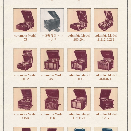
号
号
columbia Model
電気蓄音器 エレ
columbia Model
columbia Model
55
ホノラ
203,204
212,213,214
columbia Model
columbia Model
columbia Model
columbia Model
220,221
451
109
460,460E
columbia Model
columbia Model
columbia Model
columbia Model
115B
116
117,117E
122A