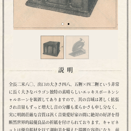
説明
全長二米八〇、出口の大きさ四八、五糎×四二糎という非常
に長く大きなパラゴン独特の素晴らしいエッキスポーネンシ
ャルホーンを装置してありますので、其の音域は著しく拡張
され音量もずっと増大し音の分離も柔らかさも申し分なく、
実に明朗荘厳な音質は汎く音楽愛好家の間に絶対の好評を得
断然世界的最優良品の折紙を付けられております。キャビネ
ットは優良桜材を以て調和美を備えた端麗な容姿になり、前