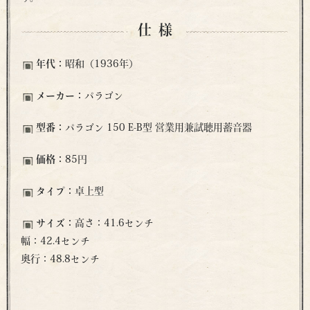
仕様
年代：
昭和（1936年）
メーカー：
パラゴン
型番：
パラゴン 150 E-B型 営業用兼試聴用蓄音器
価格：
85円
タイプ：
卓上型
サイズ：
高さ：41.6センチ
幅：42.4センチ
奥行：48.8センチ