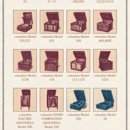
55
ホノラ
203,204
212,213,214
columbia Model
columbia Model
columbia Model
columbia Model
220,221
451
109
460,460E
columbia Model
columbia Model
columbia Model
columbia Model
115B
116
117,117E
122A
columbia
columbia RADIO
columbia Model
columbia Model
ELECTRIC
COMBINATION
320
56
GRAFONOLA
GRAFONOLA
Model 300
Model 350