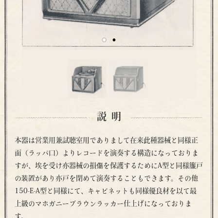
説明
本器は営業用兼試聴室用でありまして在来此種器械と同様正
面（ラッパ口）よりレコードを演奏する構造になっておりま
すが、埃を受け亦器械の損傷を保護するためにA型と同様簾戸
の装置があり亦戸を閉めて演奏することもできます。その他
150-E-A型と同様にて、キャビネットも同様優良材を以て最
上級のマホガニーブラウンラッカー仕上げになっておりま
す。