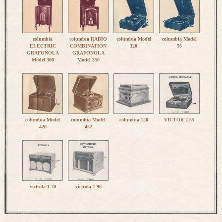
columbia
columbia RADIO
columbia Model
columbia Model
ELECTRIC
COMBINATION
320
56
GRAFONOLA
GRAFONOLA
Model 300
Model 350
columbia Model
columbia Model
columbia 120
VICTOR 2-55
420
452
victrola 1-70
victrola 1-90