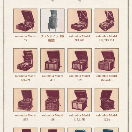
号
号
columbia Model
グランドノラ（後
columbia Model
columbia Model
55
期型）
203,204
212,213,214
columbia Model
columbia Model
columbia Model
columbia Model
220,221
451
109
460,460E
columbia Model
columbia Model
columbia Model
columbia Model
115B
116
117,117E
122A