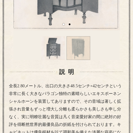
説明
全長2.80メートル、出口の大きさ48.5センチ×42センチという
非常に長く大きなパラゴン独特の素晴らしいエキスポーネン
シャルホーンを装置してありますので、その音域は著しく拡
張され音量もずっと増大し分離も柔らかさも美しさも申し分
なく、実に明瞭壮麗な音質は凡く音楽愛好家の間に絶対の好
評を得断然世界的最優良品の折紙を付けられております。キ
ャビネットは優良桜材を以て調和美を備えた淡麗な容姿にな