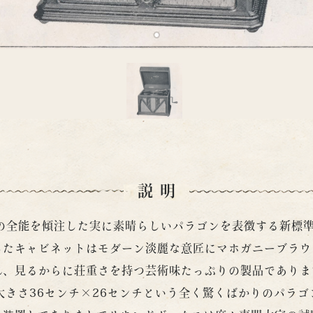
説明
ンの全能を傾注した実に素晴らしいパラゴンを表徴する新標
したキャビネットはモダーン淡麗な意匠にマホガニーブラウ
れ、見るからに荘重さを持つ芸術味たっぷりの製品でありま
の大きさ36センチ×26センチという全く驚くばかりのパラ