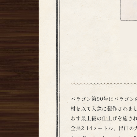
パラゴン第90号はパラゴ
材を以て入念に製作されま
わす最上級の仕上げを施さ
全長2.14メートル、出口