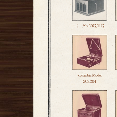
イーグル20号,21号
columbia Model
203,204