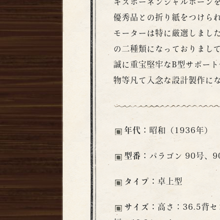
キスポーネンシャルホーン
優秀品との折り紙をつけら
モーターは特に厳選しまし
の二種類になっておりまし
誠に重宝堅牢なB型サポート
物等凡て入念な設計製作に
年代：
昭和（1936年）
型番：
パラゴン 90号、9
タイプ：
卓上型
サイズ：
高さ：36.5背