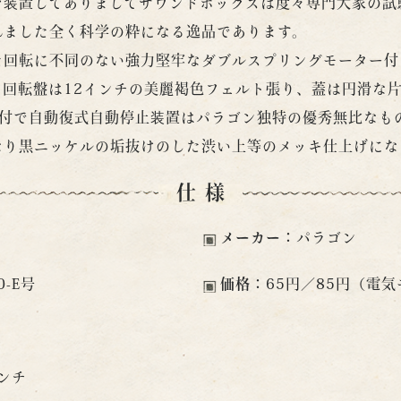
を装置してありましてサウンドボックスは度々専門大家の試
れました全く科学の粋になる逸品であります。
た回転に不同のない強力堅牢なダブルスプリングモーター付
て回転盤は12インチの美麗褐色フェルト張り、蓋は円滑な
付で自動復式自動停止装置はパラゴン独特の優秀無比なも
なり黒ニッケルの垢抜けのした渋い上等のメッキ仕上げにな
仕様
メーカー：
パラゴン
0-E号
価格：
65円／85円（電
センチ