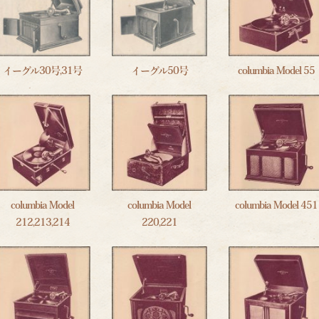
イーグル30号,31号
イーグル50号
columbia Model 55
columbia Model
columbia Model
columbia Model 451
212,213,214
220,221