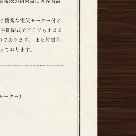
験視聴の結果誠に世界的最
と優秀な電気モーター付と
片手開閉式でどこでも止まる
のであります。 また付属金
っております。
気モーター）