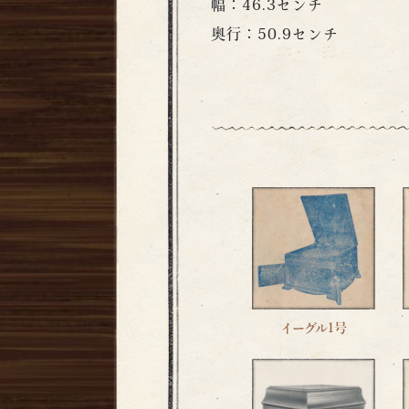
幅：46.3センチ
奥行：50.9センチ
イーグル1号