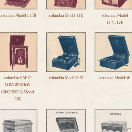
columbia Model 115B
columbia Model 116
columbia Model
117,117E
columbia RADIO
columbia Model 320
columbia Model 56
COMBINATION
GRAFONOLA Model
350