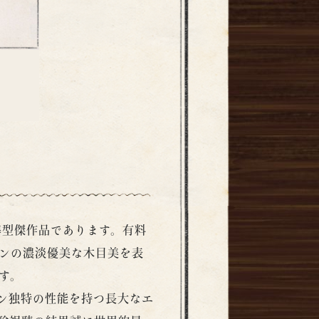
準型傑作品であります。有料
ンの濃淡優美な木目美を表
す。
ゴン独特の性能を持つ長大なエ