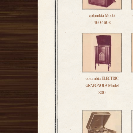
columbia Model
460,460E
columbia ELECTRIC
GRAFONOLA Model
300