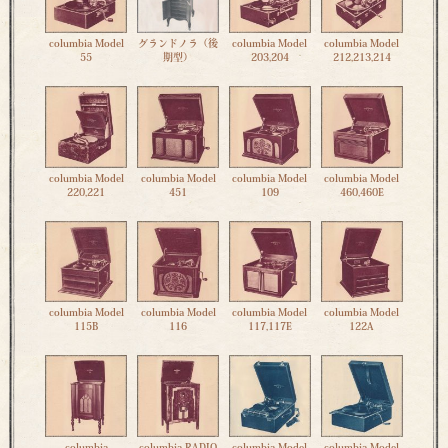
columbia Model
グランドノラ（後
columbia Model
columbia Model
55
期型）
203,204
212,213,214
columbia Model
columbia Model
columbia Model
columbia Model
220,221
451
109
460,460E
columbia Model
columbia Model
columbia Model
columbia Model
115B
116
117,117E
122A