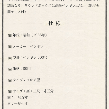
調節なり。サウンドボックスは高級ペンギン二号。（別珍美
麗ケース付）
仕様
年代：
昭和（1936年）
メーカー：
ペンギン
型番：
ペンギン 500号
価格：
80円
タイプ：
フロア型
サイズ：
高：三尺一寸五分
前：一尺五寸
奥：一尺七寸