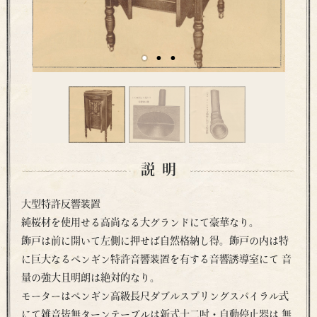
説明
大型特許反響装置
純桜材を使用せる高尚なる大グランドにて豪華なり。
飾戸は前に開いて左側に押せば自然格納し得。飾戸の内は特
に巨大なるペンギン特許音響装置を有する音響誘導室にて 音
量の強大且明朗は絶対的なり。
モーターはペンギン高級長尺ダブルスプリングスパイラル式
にて雑音皆無ターンテーブルは新式十二吋・自動停止器は 無