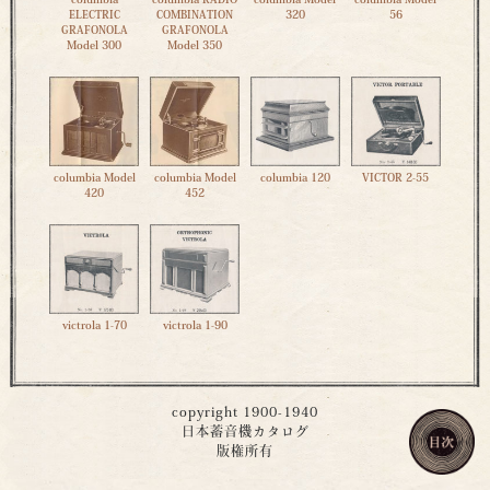
columbia
columbia RADIO
columbia Model
columbia Model
ELECTRIC
COMBINATION
320
56
GRAFONOLA
GRAFONOLA
Model 300
Model 350
columbia Model
columbia Model
columbia 120
VICTOR 2-55
420
452
victrola 1-70
victrola 1-90
copyright 1900-1940
日本蓄音機カタログ
版権所有