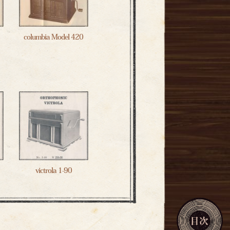
columbia Model 420
victrola 1-90