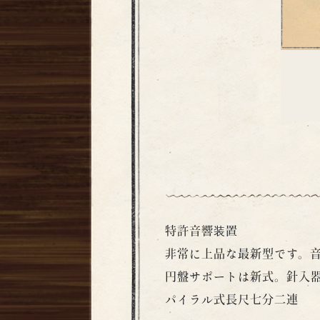
特許音響装置
非常に上品な最新型です。
円盤サポートは新式。針入
パイラル式長尺七分二連