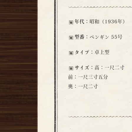
年代：
昭和（1936年）
型番：
ペンギン 55号
タイプ：
卓上型
サイズ：
高：一尺二寸
前：一尺三寸五分
奥：一尺二寸