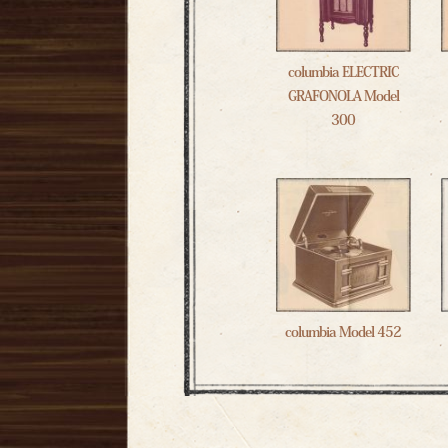
columbia ELECTRIC
GRAFONOLA Model
300
columbia Model 452