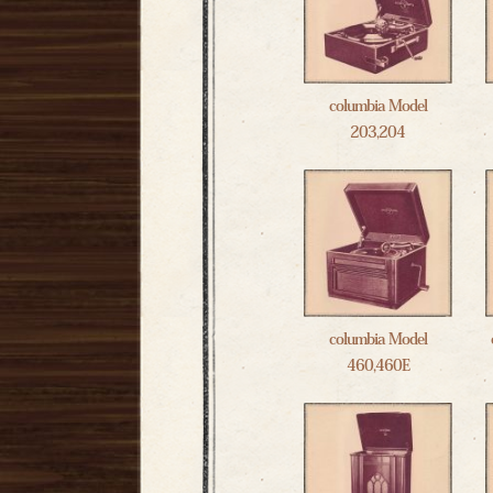
columbia Model
203,204
columbia Model
460,460E