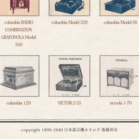
columbia RADIO
columbia Model 320
columbia Model 56
COMBINATION
GRAFONOLA Model
350
columbia 120
VICTOR 2-55
victrola 1-70
copyright 1900-1940
日本蓄音機カタログ
版権所有