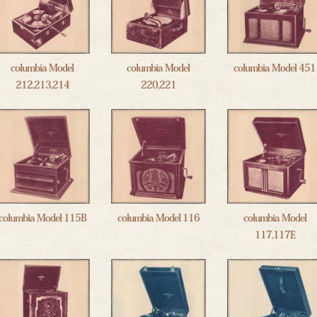
columbia Model
columbia Model
columbia Model 451
212,213,214
220,221
columbia Model 115B
columbia Model 116
columbia Model
117,117E