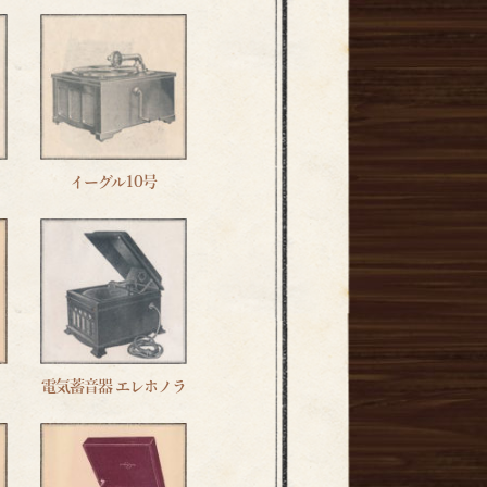
イーグル10号
電気蓄音器 エレホノラ