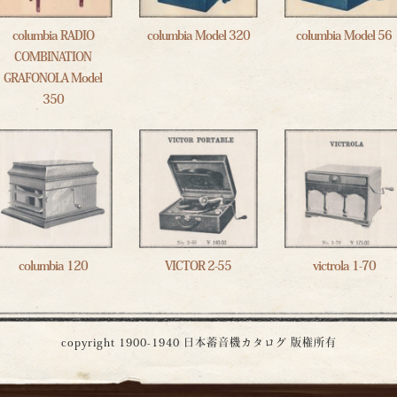
columbia RADIO
columbia Model 320
columbia Model 56
COMBINATION
GRAFONOLA Model
350
columbia 120
VICTOR 2-55
victrola 1-70
copyright 1900-1940
日本蓄音機カタログ
版権所有