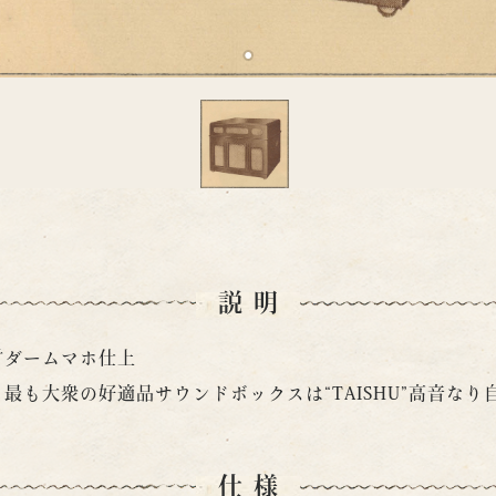
説明
材ダームマホ仕上
最も大衆の好適品サウンドボックスは“TAISHU”高音な
仕様