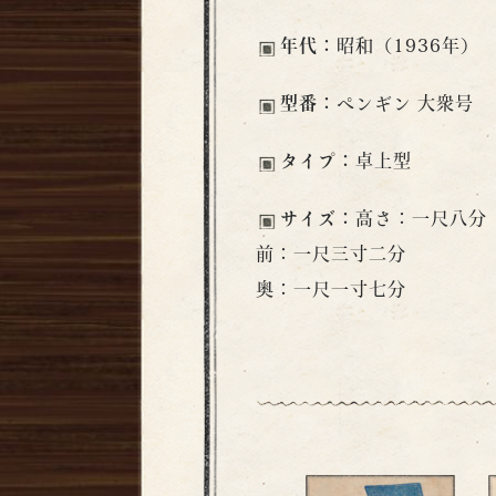
年代：
昭和（1936年）
型番：
ペンギン 大衆号
タイプ：
卓上型
サイズ：
高さ：一尺八分
前：一尺三寸二分
奥：一尺一寸七分