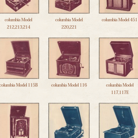
columbia Model
columbia Model
columbia Model 451
212,213,214
220,221
columbia Model 115B
columbia Model 116
columbia Model
117,117E