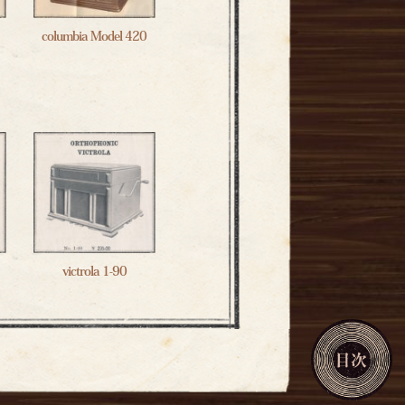
columbia Model 420
victrola 1-90