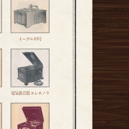
イーグル10号
電気蓄音器 エレホノラ