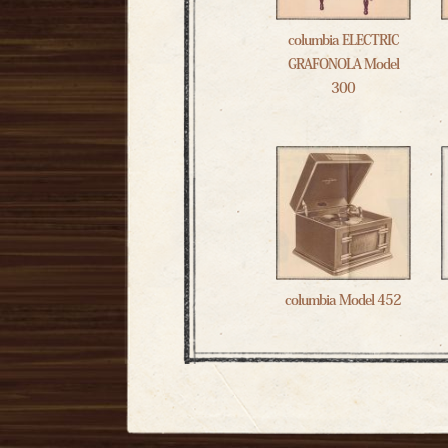
columbia ELECTRIC
GRAFONOLA Model
300
columbia Model 452