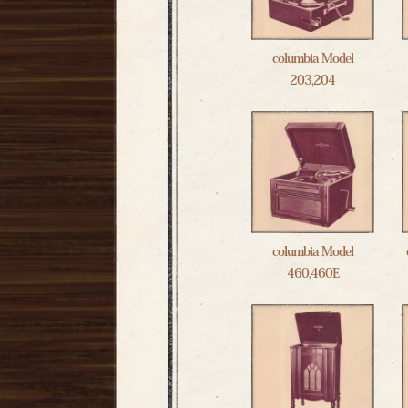
columbia Model
203,204
columbia Model
460,460E