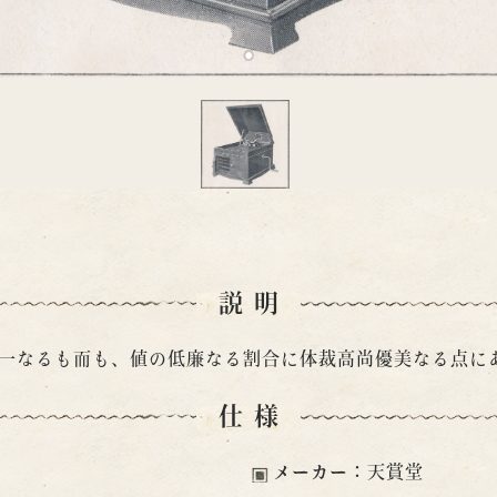
説明
同一なるも而も、値の低廉なる割合に体裁高尚優美なる点に
仕様
）
メーカー：
天賞堂