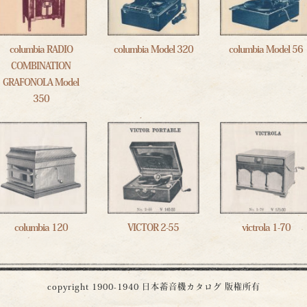
columbia RADIO
columbia Model 320
columbia Model 56
COMBINATION
GRAFONOLA Model
350
columbia 120
VICTOR 2-55
victrola 1-70
copyright 1900-1940
日本蓄音機カタログ
版権所有