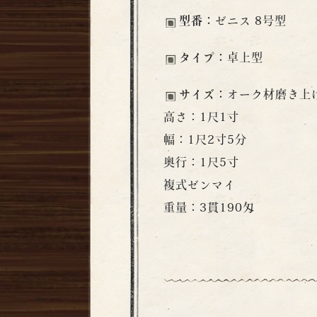
型番：
ゼニス 8号型
タイプ：
卓上型
サイズ：
オーク材磨き上
高さ：1尺1寸
幅：1尺2寸5分
奥行：1尺5寸
複式ゼンマイ
重量：3貫190匁