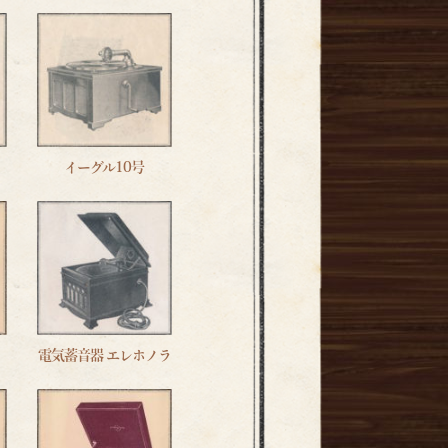
イーグル10号
電気蓄音器 エレホノラ