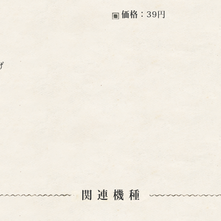
価格：
39円
げ
関連機種