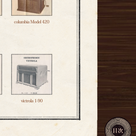
columbia Model 420
victrola 1-90