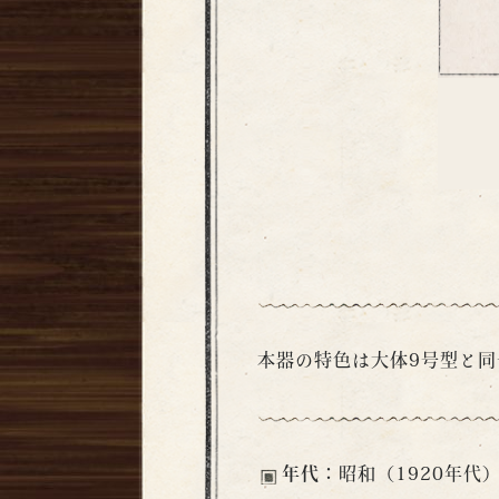
本器の特色は大体9号型と
年代：
昭和（1920年代