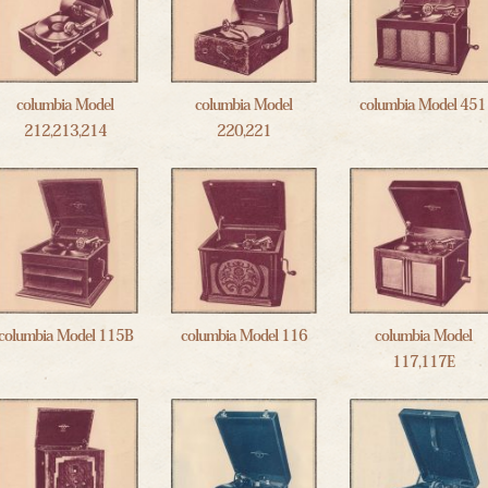
columbia Model
columbia Model
columbia Model 451
212,213,214
220,221
columbia Model 115B
columbia Model 116
columbia Model
117,117E