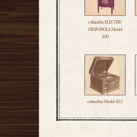
columbia ELECTRIC
GRAFONOLA Model
300
columbia Model 452