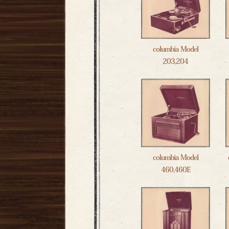
columbia Model
203,204
columbia Model
460,460E