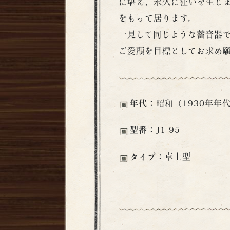
に堪え、永久に狂いを生じ
をもって居ります。
一見して同じような蓄音器
ご愛顧を目標としてお求め
年代：
昭和（1930年年
型番：
J1-95
タイプ：
卓上型