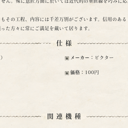
ません。殊に意匠方面に於いては近代的の垂直線を巧みに応
でもその工程、内容には千差万別がございます。信用のある
願った方々に常にご満足を戴いて居ります。
仕様
代）
メーカー：
ビクター
価格：
100円
関連機種