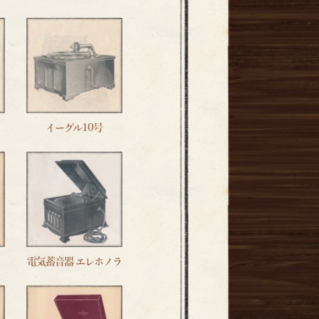
イーグル10号
電気蓄音器 エレホノラ