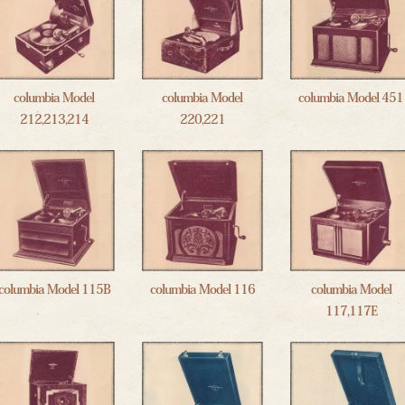
columbia Model
columbia Model
columbia Model 451
212,213,214
220,221
columbia Model 115B
columbia Model 116
columbia Model
117,117E