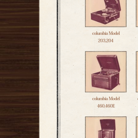
columbia Model
203,204
columbia Model
460,460E