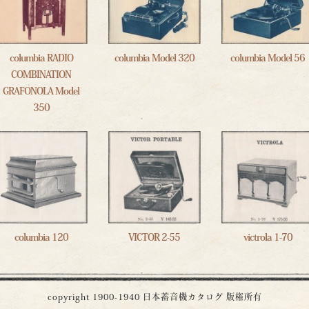
columbia RADIO
columbia Model 320
columbia Model 56
COMBINATION
GRAFONOLA Model
350
columbia 120
VICTOR 2-55
victrola 1-70
copyright 1900-1940
日本蓄音機カタログ
版権所有