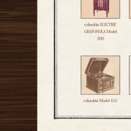
columbia ELECTRIC
GRAFONOLA Model
300
columbia Model 452