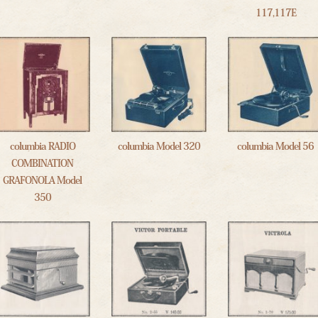
117,117E
columbia RADIO
columbia Model 320
columbia Model 56
COMBINATION
GRAFONOLA Model
350