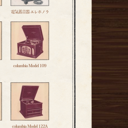
電気蓄音器 エレホノラ
columbia Model 109
columbia Model 122A