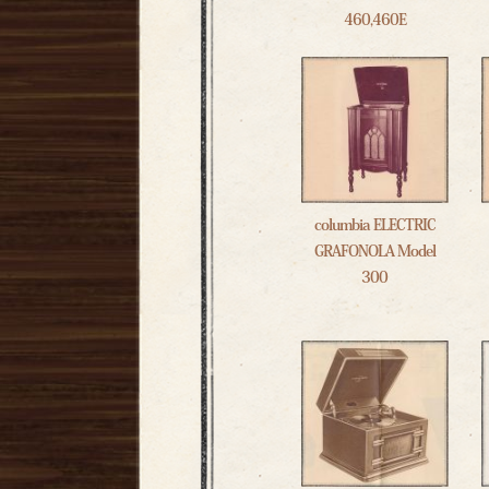
460,460E
columbia ELECTRIC
GRAFONOLA Model
300