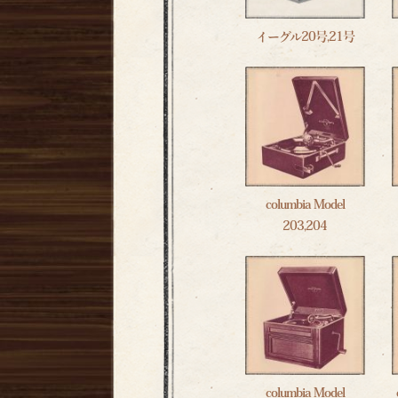
イーグル20号,21号
columbia Model
203,204
columbia Model