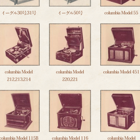
イーグル30号,31号
イーグル50号
columbia Model 55
columbia Model
columbia Model
columbia Model 451
212,213,214
220,221
columbia Model 115B
columbia Model 116
columbia Model