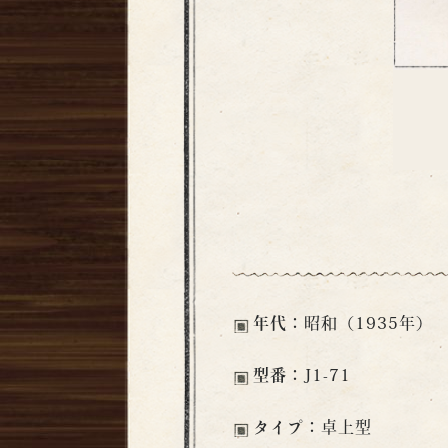
年代：
昭和（1935年）
型番：
J1-71
タイプ：
卓上型