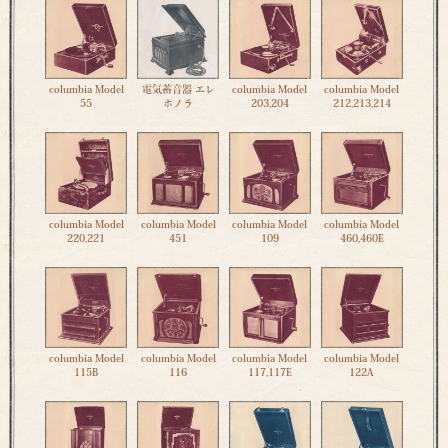
columbia Model
電気蓄音器 エレ
columbia Model
columbia Model
55
ホノラ
203,204
212,213,214
columbia Model
columbia Model
columbia Model
columbia Model
220,221
451
109
460,460E
columbia Model
columbia Model
columbia Model
columbia Model
115B
116
117,117E
122A