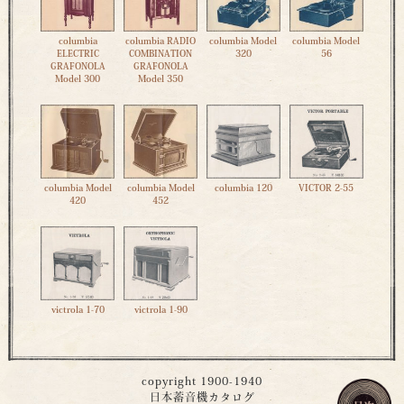
columbia
columbia RADIO
columbia Model
columbia Model
ELECTRIC
COMBINATION
320
56
GRAFONOLA
GRAFONOLA
Model 300
Model 350
columbia Model
columbia Model
columbia 120
VICTOR 2-55
420
452
victrola 1-70
victrola 1-90
copyright 1900-1940
日本蓄音機カタログ