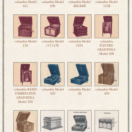
columbia Model
columbia Model
columbia Model
columbia Model
451
109
460,460E
115B
columbia Model
columbia Model
columbia Model
columbia
116
117,117E
122A
ELECTRIC
GRAFONOLA
Model 300
columbia RADIO
columbia Model
columbia Model
columbia Model
COMBINATION
320
56
420
GRAFONOLA
Model 350