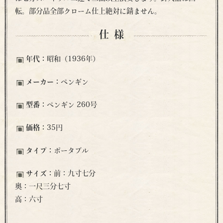
転。部分品全部クローム仕上絶対に錆ません。
仕様
年代：
昭和（1936年）
メーカー：
ペンギン
型番：
ペンギン 260号
価格：
35円
タイプ：
ポータブル
サイズ：
前：九寸七分
奥：一尺三分七寸
高：六寸