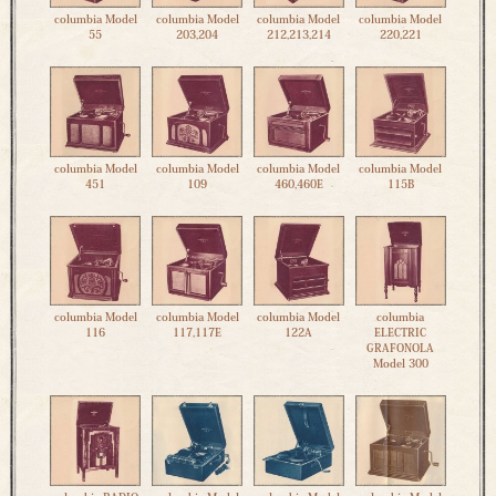
columbia Model
columbia Model
columbia Model
columbia Model
55
203,204
212,213,214
220,221
columbia Model
columbia Model
columbia Model
columbia Model
451
109
460,460E
115B
columbia Model
columbia Model
columbia Model
columbia
116
117,117E
122A
ELECTRIC
GRAFONOLA
Model 300