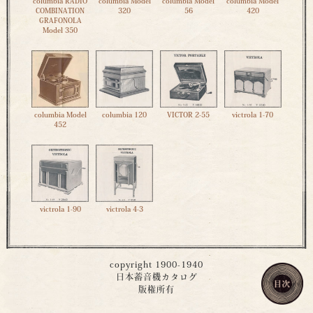
columbia RADIO
columbia Model
columbia Model
columbia Model
COMBINATION
320
56
420
GRAFONOLA
Model 350
columbia Model
columbia 120
VICTOR 2-55
victrola 1-70
452
victrola 1-90
victrola 4-3
copyright 1900-1940
日本蓄音機カタログ
版権所有