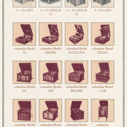
イーグル10号
イーグル20号,21
イーグル30号,31
イーグル50号
号
号
columbia Model
columbia Model
columbia Model
columbia Model
55
203,204
212,213,214
220,221
columbia Model
columbia Model
columbia Model
columbia Model
451
109
460,460E
115B
columbia Model
columbia Model
columbia Model
columbia