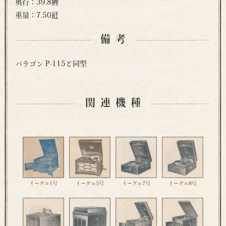
奥行：39.8糎
重量：7.50瓩
備考
パラゴン P-115と同型
関連機種
イーグル1号
イーグル5号
イーグル7号
イーグル8号