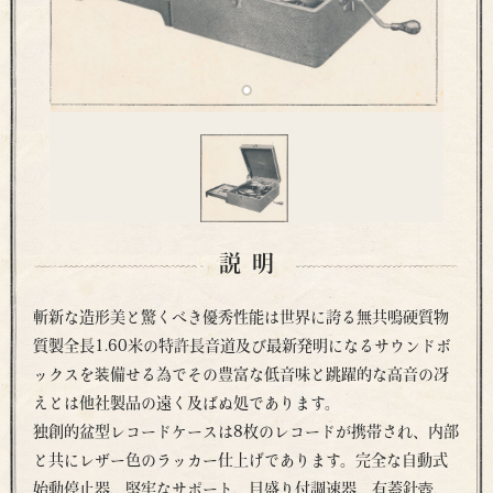
説明
斬新な造形美と驚くべき優秀性能は世界に誇る無共鳴硬質物
質製全長1.60米の特許長音道及び最新発明になるサウンドボ
ックスを装備せる為でその豊富な低音味と跳躍的な高音の冴
えとは他社製品の遠く及ばぬ処であります。
独創的盆型レコードケースは8枚のレコードが携帯され、内部
と共にレザー色のラッカー仕上げであります。完全な自動式
始動停止器、堅牢なサポート、目盛り付調速器、有蓋針壺、