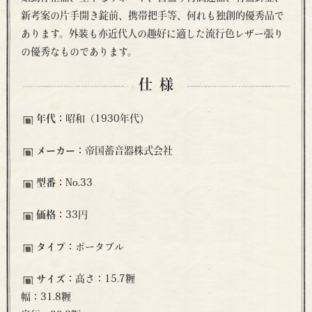
新考案の片手開き錠前、携帯把手等、何れも独創的優秀品で
あります。外装も亦近代人の趣好に適した流行色レザー張り
の優秀なものであります。
仕様
年代：
昭和（1930年代）
メーカー：
帝国蓄音器株式会社
型番：
No.33
価格：
33円
タイプ：
ポータブル
サイズ：
高さ：15.7糎
幅：31.8糎