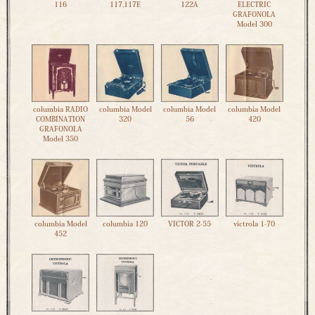
116
117,117E
122A
ELECTRIC
GRAFONOLA
Model 300
columbia RADIO
columbia Model
columbia Model
columbia Model
COMBINATION
320
56
420
GRAFONOLA
Model 350
columbia Model
columbia 120
VICTOR 2-55
victrola 1-70
452